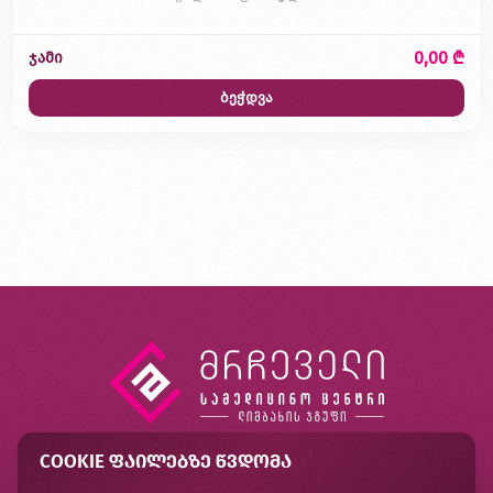
0,00 ₾
ჯამი
ბეჭდვა
COOKIE ᲤᲐᲘᲚᲔᲑᲖᲔ ᲬᲕᲓᲝᲛᲐ
კონტაქტი