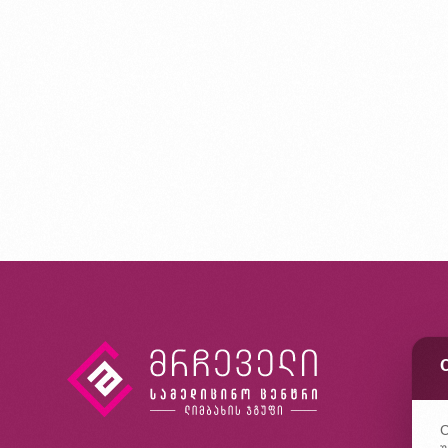
კ
ხ
კ
C