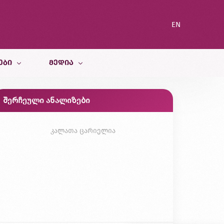
EN
ᲔᲑᲘ
ᲛᲔᲓᲘᲐ
შერჩეული ანალიზები
სიახლეები
ი სამსახური
ბლოგი
კალათა ცარიელია
გალერეა