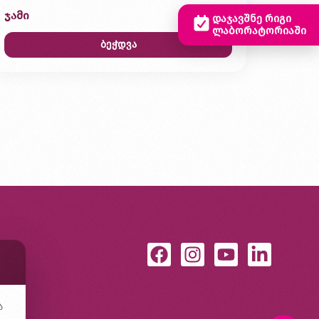
ჯამი
0,00 ₾
დაჯავშნე რიგი
ლაბორატორიაში
ბეჭდვა
ა