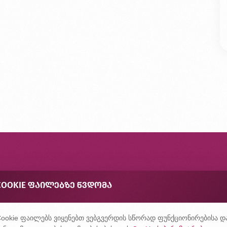
ონტაქტი
COOKIE ᲤᲐᲘᲚᲔᲑᲖᲔ ᲬᲕᲓᲝᲛᲐ
შირად დასმული კითხვები
ონფიდენციალურობის პოლიტიკა
ookie ფაილებს ვიყენებთ ვებგვერდის სწორად ფუნქციონირებისა დ