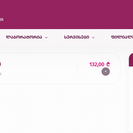
OM
ᲚᲐᲑᲝᲠᲐᲢᲝᲠᲘᲐ
ᲡᲔᲠᲕᲘᲡᲔᲑᲘ
ᲤᲘᲚᲘᲐᲚ
კვლევები
თერაპიული სამსახური
თბილისი
)
132,00
₾
+
კვლევისთვის მომზადება
პედიატრიული და ფსიქოლოგიურ
ბათუმი
ა
სამედიცინო კალკულატორები
რადიოლოგიური სამსახური
ქუთაისი
ბინაზე მომსახურება
მორფოლოგიური სამსახური
ზუგდიდი
გენეტიკური სამსახური
ვეტერინარული კვლევები
კვების ლაბორატორია