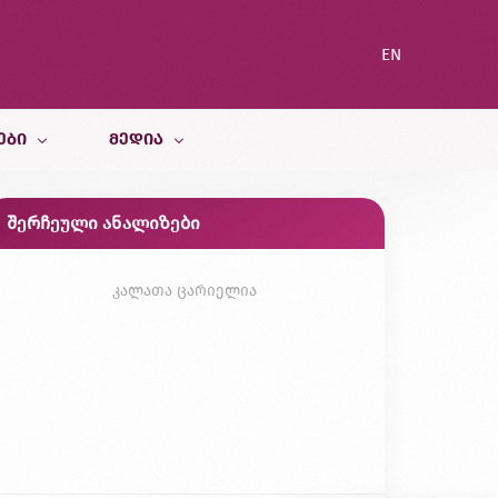
EN
ᲔᲑᲘ
ᲛᲔᲓᲘᲐ
შერჩეული ანალიზები
სიახლეები
ი სამსახური
ბლოგი
კალათა ცარიელია
გალერეა