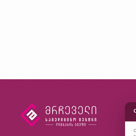
კ
ხ
კ
C