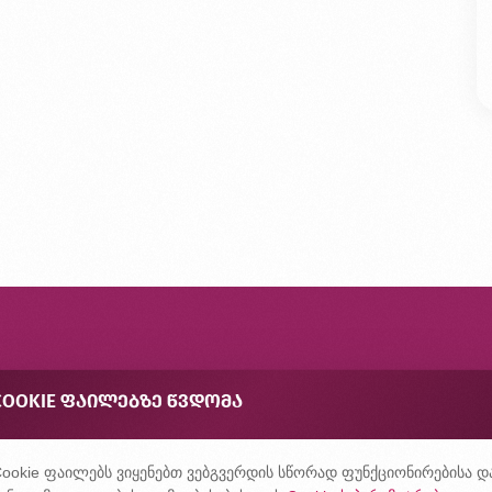
ონტაქტი
COOKIE ᲤᲐᲘᲚᲔᲑᲖᲔ ᲬᲕᲓᲝᲛᲐ
შირად დასმული კითხვები
ონფიდენციალურობის პოლიტიკა
ookie ფაილებს ვიყენებთ ვებგვერდის სწორად ფუნქციონირებისა დ