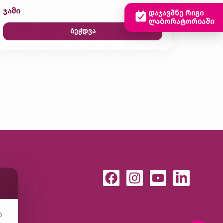
ჯამი
0,00 ₾
დაჯავშნე რიგი
ლაბორატორიაში
ბეჭდვა
ა