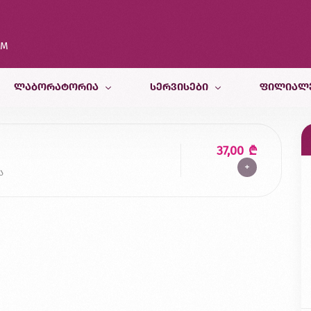
OM
ᲚᲐᲑᲝᲠᲐᲢᲝᲠᲘᲐ
ᲡᲔᲠᲕᲘᲡᲔᲑᲘ
ᲤᲘᲚᲘᲐᲚ
კვლევები
თერაპიული სამსახური
თბილისი
37,00
₾
+
კვლევისთვის მომზადება
პედიატრიული და ფსიქოლოგიურ
ბათუმი
ა
სამედიცინო კალკულატორები
რადიოლოგიური სამსახური
ქუთაისი
ბინაზე მომსახურება
მორფოლოგიური სამსახური
ზუგდიდი
გენეტიკური სამსახური
ვეტერინარული კვლევები
კვების ლაბორატორია