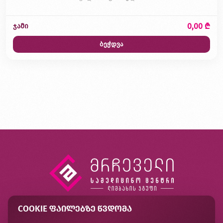
0,00 ₾
ჯამი
ბეჭდვა
COOKIE ᲤᲐᲘᲚᲔᲑᲖᲔ ᲬᲕᲓᲝᲛᲐ
კონტაქტი