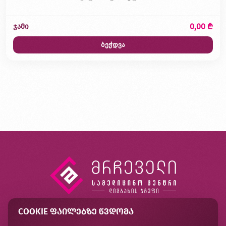
0,00 ₾
ჯამი
ბეჭდვა
COOKIE ᲤᲐᲘᲚᲔᲑᲖᲔ ᲬᲕᲓᲝᲛᲐ
კონტაქტი