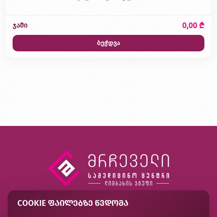
0,00 ₾
ჯამი
ბეჭდვა
COOKIE ᲤᲐᲘᲚᲔᲑᲖᲔ ᲬᲕᲓᲝᲛᲐ
კონტაქტი