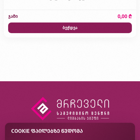
0,00 ₾
ჯამი
ბეჭდვა
COOKIE ᲤᲐᲘᲚᲔᲑᲖᲔ ᲬᲕᲓᲝᲛᲐ
კონტაქტი