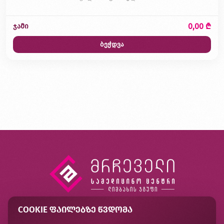
0,00 ₾
ჯამი
ბეჭდვა
COOKIE ᲤᲐᲘᲚᲔᲑᲖᲔ ᲬᲕᲓᲝᲛᲐ
კონტაქტი