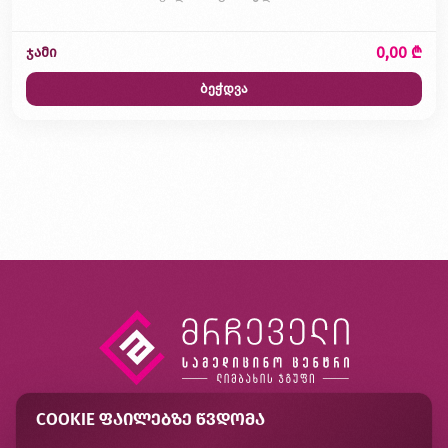
0,00 ₾
ჯამი
ბეჭდვა
COOKIE ᲤᲐᲘᲚᲔᲑᲖᲔ ᲬᲕᲓᲝᲛᲐ
კონტაქტი