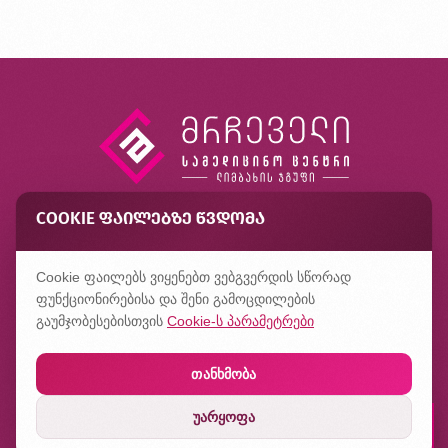
COOKIE ᲤᲐᲘᲚᲔᲑᲖᲔ ᲬᲕᲓᲝᲛᲐ
კონტაქტი
ხშირად დასმული კითხვები
Cookie ფაილებს ვიყენებთ ვებგვერდის სწორად
კონფიდენციალურობის პოლიტიკა
ფუნქციონირებისა და შენი გამოცდილების
გაუმჯობესებისთვის
Cookie-ს პარამეტრები
თანხმობა
უარყოფა
დაჯავშნე რიგი
შექმნილია
ჰილბერტში
ლაბორატორიაში