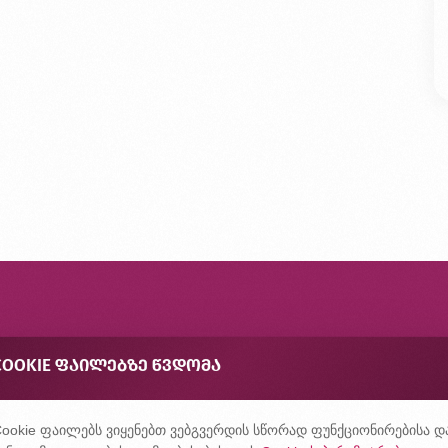
ონტაქტი
COOKIE ᲤᲐᲘᲚᲔᲑᲖᲔ ᲬᲕᲓᲝᲛᲐ
შირად დასმული კითხვები
ონფიდენციალურობის პოლიტიკა
ookie ფაილებს ვიყენებთ ვებგვერდის სწორად ფუნქციონირებისა დ