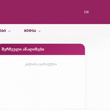
EN
ᲔᲑᲘ
ᲛᲔᲓᲘᲐ
შერჩეული ანალიზები
სიახლეები
ი სამსახური
ბლოგი
კალათა ცარიელია
გალერეა