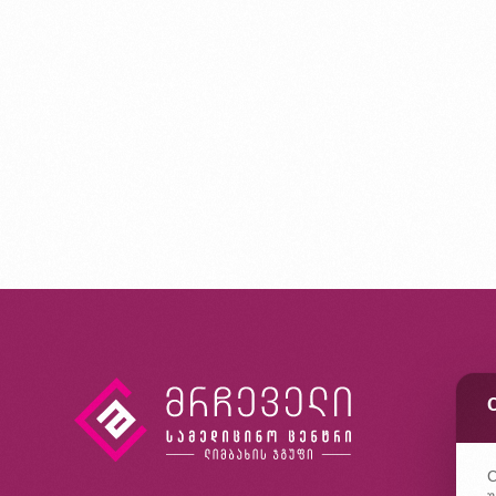
კ
ხ
კ
C