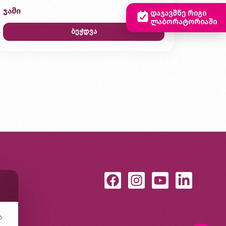
ჯამი
0,00 ₾
დაჯავშნე რიგი
ლაბორატორიაში
ბეჭდვა
ა