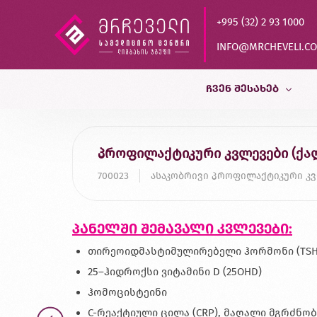
+995 (32) 2 93 1000
INFO@MRCHEVELI.C
ᲩᲕᲔᲜ ᲨᲔᲡᲐᲮᲔᲑ
ისტორია
პროფილაქტიკური კვლევები (ქალებ
MVZ LABOR DR.LIMBACH
700023
ასაკობრივი პროფილაქტიკური კ
პარტნიორები
ხარისხის კონტროლი
პანელში შემავალი კვლევები:
დასაქმება
თირეოიდმასტიმულირებელი ჰორმონი (TSH
25–ჰიდროქსი ვიტამინი D (25OHD)
ჰომოცისტეინი
C-რეაქტიული ცილა (CRP), მაღალი მგრძნო