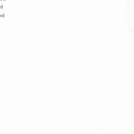
ი)
ი)