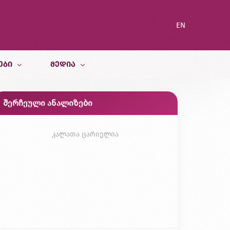
EN
ᲔᲑᲘ
ᲛᲔᲓᲘᲐ
შერჩეული ანალიზები
სიახლეები
ი სამსახური
ბლოგი
კალათა ცარიელია
გალერეა