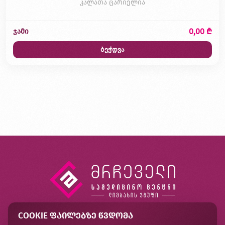
კალათა ცარიელია
0,00 ₾
ჯამი
ბეჭდვა
COOKIE ᲤᲐᲘᲚᲔᲑᲖᲔ ᲬᲕᲓᲝᲛᲐ