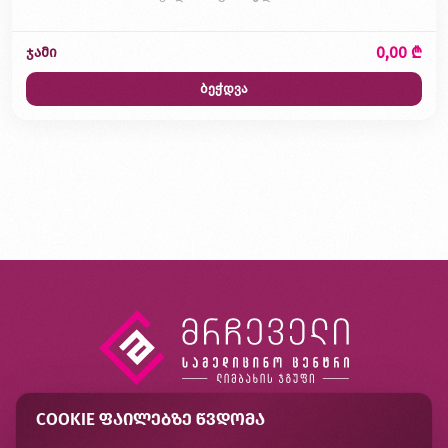
0,00 ₾
ჯამი
ბეჭდვა
COOKIE ᲤᲐᲘᲚᲔᲑᲖᲔ ᲬᲕᲓᲝᲛᲐ
კონტაქტი