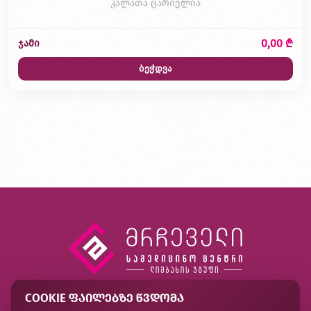
კალათა ცარიელია
0,00 ₾
ჯამი
ბეჭდვა
COOKIE ᲤᲐᲘᲚᲔᲑᲖᲔ ᲬᲕᲓᲝᲛᲐ